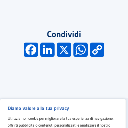
Condividi
F
L
X
W
C
a
i
h
o
c
n
a
p
e
k
t
y
b
e
s
L
Diamo valore alla tua privacy
Utilizziamo i cookie per migliorare la tua esperienza di navigazione,
o
d
A
i
A.R.A.S.
offrirti pubblicità o contenuti personalizzati e analizzare il nostro